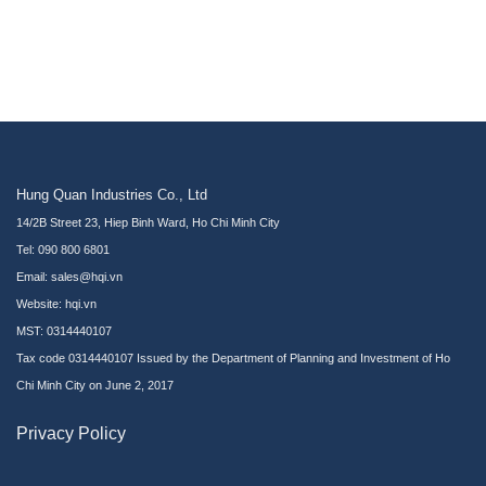
Hung Quan Industries Co., Ltd
14/2B Street 23, Hiep Binh Ward, Ho Chi Minh City
Tel: 090 800 6801
Email: sales@hqi.vn
Website:
hqi.vn
MST: 0314440107
Tax code 0314440107 Issued by the Department of Planning and Investment of Ho
Chi Minh City on June 2, 2017
Privacy Policy