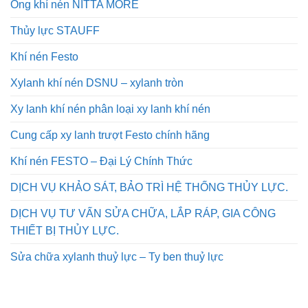
Ống khí nén NITTA MORE
Thủy lực STAUFF
Khí nén Festo
Xylanh khí nén DSNU – xylanh tròn
Xy lanh khí nén phân loại xy lanh khí nén
Cung cấp xy lanh trượt Festo chính hãng
Khí nén FESTO – Đại Lý Chính Thức
DỊCH VỤ KHẢO SÁT, BẢO TRÌ HỆ THỐNG THỦY LỰC.
DỊCH VỤ TƯ VẤN SỬA CHỮA, LẮP RÁP, GIA CÔNG
THIẾT BỊ THỦY LỰC.
Sửa chữa xylanh thuỷ lực – Ty ben thuỷ lực