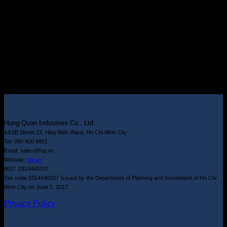
Hung Quan Industries Co., Ltd
14/2B Street 23, Hiep Binh Ward, Ho Chi Minh City
Tel: 090 800 6801
Email: sales@hqi.vn
Website:
hqi.vn
MST: 0314440107
Tax code 0314440107 Issued by the Department of Planning and Investment of Ho Chi
Minh City on June 2, 2017
Privacy Policy