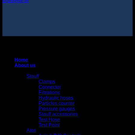
tuyen@hqi.vn
Copyright 2025 © HUNG QUAN INDUSTRIES CO., LTD |
Thiết kế và duy trì bởi HUNG QUAN INDUSTRIES-
0938516500
Home
About us
Products
Stauff
Clamps
Connector
Filtrations
Hydraulic hoses
Particles counter
Pressure gauges
Stauff accessories
Test Hose
Test Point
Atos