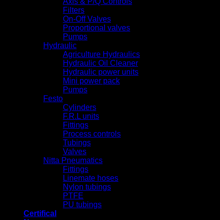
Axis & P/Q Controls
Filters
On-Off Valves
Proportional valves
Pumps
Hydraulic
Agriculture Hydraulics
Hydraulic Oil Cleaner
Hydraulic power units
Mini power pack
Pumps
Festo
Cylinders
F.R.L units
Fittings
Process controls
Tubings
Valves
Nitta Pneumatics
Fittings
Linemate hoses
Nylon tubings
PTFE
PU tubings
Certifical