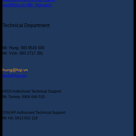
se2@hqi.vn (Mr. Nguyen)
Technical Department
Mr. Hung: 093 8516 500
Mr. Vinh: 093 2717 391
hung@hqi.vn
tech@hqi.vn
ATOS Authorized Technical Support
Mr. Tommy: 0906 646 533
STAUFF Authorized Technical Support
Mr. Hà: 0913 052 118