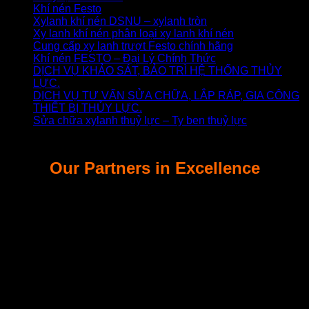
Khí nén Festo
Xylanh khí nén DSNU – xylanh tròn
Xy lanh khí nén phân loại xy lanh khí nén
Cung cấp xy lanh trượt Festo chính hãng
Khí nén FESTO – Đại Lý Chính Thức
DỊCH VỤ KHẢO SÁT, BẢO TRÌ HỆ THỐNG THỦY
LỰC.
DỊCH VỤ TƯ VẤN SỬA CHỮA, LẮP RÁP, GIA CÔNG
THIẾT BỊ THỦY LỰC.
Sửa chữa xylanh thuỷ lực – Ty ben thuỷ lực
Our Partners in Excellence