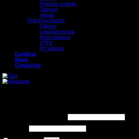
Process controls
Tubings
Valves
Nitta Pneumatics
Fittings
Linemate hoses
Nylon tubings
PTFE
PU tubings
Certifical
News
Contact us
x
x
Login
Required
Username or email address
*
Required
Password
*