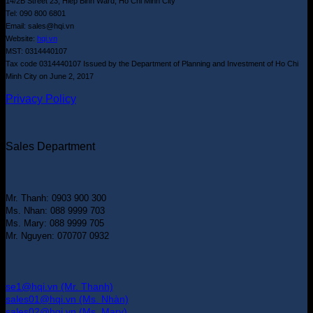
14/2B Street 23, Hiep Binh Ward, Ho Chi Minh City
Tel: 090 800 6801
Email: sales@hqi.vn
Website:
hqi.vn
MST: 0314440107
Tax code 0314440107 Issued by the Department of Planning and Investment of Ho Chi
Minh City on June 2, 2017
Privacy Policy
Sales Department
Mr. Thanh: 0903 900 300
Ms. Nhan: 088 9999 703
Ms. Mary: 088 9999 705
Mr. Nguyen: 070707 0932
se1@hqi.vn (Mr. Thanh)
sales01@hqi.vn (Ms. Nhàn)
sales02@hqi.vn (Ms. Mary)