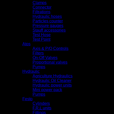
Clamps
Connector
Filtrations
Hydraulic hoses
Particles counter
Pressure gauges
Stauff accessories
Test Hose
Test Point
Atos
Axis & P/Q Controls
Filters
On-Off Valves
Proportional valves
Pumps
Hydraulic
Agriculture Hydraulics
Hydraulic Oil Cleaner
Hydraulic power units
Mini power pack
Pumps
Festo
Cylinders
F.R.L units
Fittings