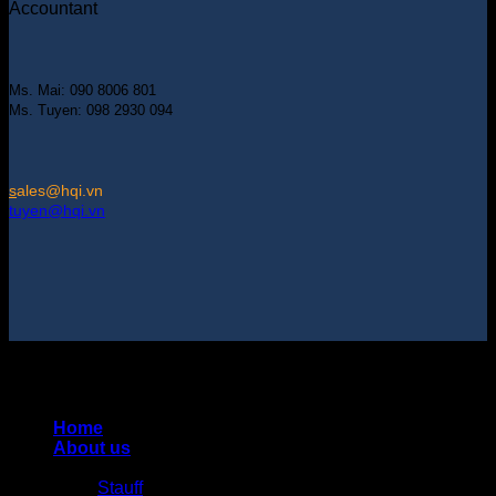
Accountant
Ms. Mai: 090 8006 801
Ms. Tuyen: 098 2930 094
s
ales@hqi.vn
tuyen@hqi.vn
Copyright 2025 © HUNG QUAN INDUSTRIES CO., LTD |
Thiết kế và duy trì bởi HUNG QUAN INDUSTRIES-
0938516500
Home
About us
Products
Stauff